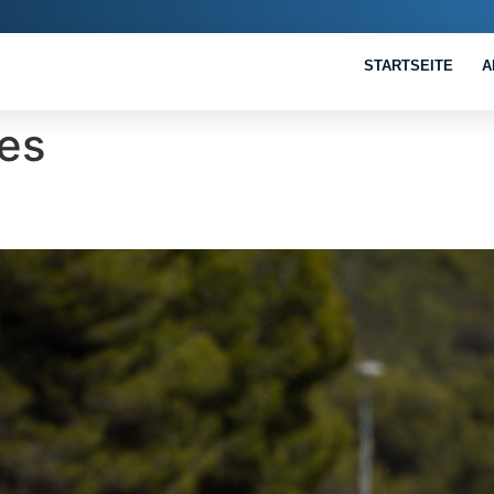
STARTSEITE
A
les
n für Max Hesse